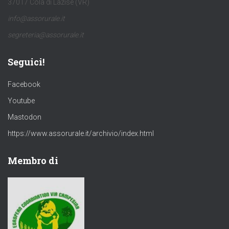
37017 Colà di Lazise (VR)
info@assorurale.it
segreteria@assorurale.it
Seguici!
Facebook
Youtube
Mastodon
https://www.assorurale.it/archivio/index.html
Membro di