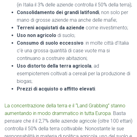
(in Italia il 3%
delle aziende controlla il 50% della terra)
;
Consolidamento dei grandi
latifondi
, non solo per
mano di grosse aziende ma anche delle mafie
;
Terreni acquistat
i da aziende
come investimento;
Uso non agricolo
di suolo
;
Consumo di suolo eccessivo
: in molte città d’Italia
c’è una grossa quantità di case vuote
ma si
continuano a costr
uire abitazioni;
Us
o distorto della terra agricola
, ad
esempio
terreni coltivati a cereali per la produzione di
biogas;
Prezzi di acquisto o affitto elevati
.
La concentrazione della terra e il “Land Grabbing” stanno
aumentando in modo drammatico in tutta Europa.
Basta
pensare che il il 2,7% delle aziende agricole (oltre 100 ettari)
controlla il 50% della terra coltivabile. Nonostante le sue
responsabilità in materia di politica agricola, uso del suolo e