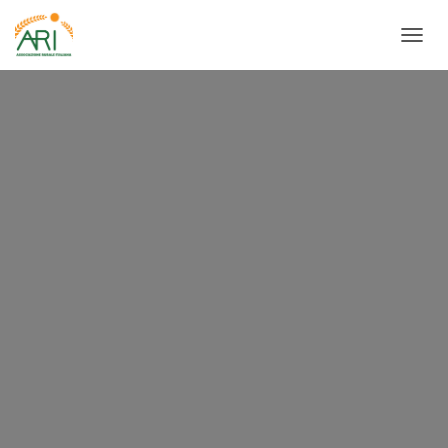
N
A
V
I
G
A
Z
I
O
N
E
T
O
G
G
L
E