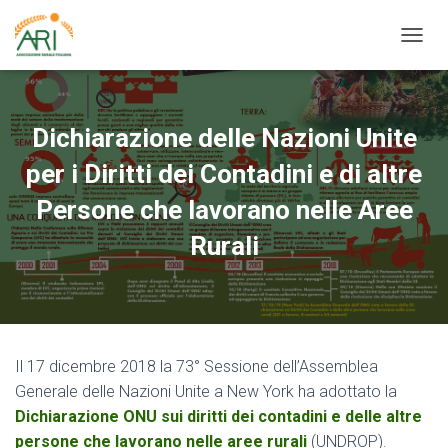
N
A
V
I
G
Dichiarazione delle Nazioni Unite
A
Z
per i Diritti dei Contadini e di altre
I
O
Persone che lavorano nelle Aree
N
Rurali
E
T
O
G
G
L
E
Il 17 dicembre 2018 la 73° Sessione dell’Assemblea
Generale delle Nazioni Unite a New York ha adottato la
Dichiarazione ONU sui diritti dei contadini e delle altre
persone che lavorano nelle aree rurali
(UNDROP).