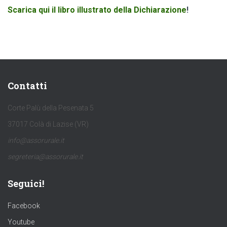
Scarica qui il libro illustrato della Dichiarazione
!
Contatti
Corte Palù della Pesenata 5
37017 Colà di Lazise (VR)
info@assorurale.it
segreteria@assorurale.it
Seguici!
Facebook
Youtube