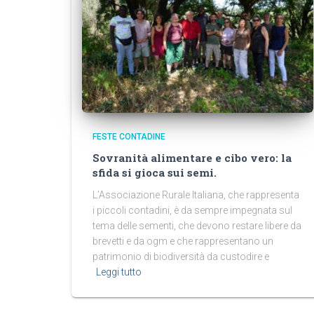
FESTE CONTADINE
Sovranità alimentare e cibo vero: la
sfida si gioca sui semi.
L’Associazione Rurale Italiana, che rappresenta
i piccoli contadini, è da sempre impegnata sul
tema delle sementi, che devono restare libere da
brevetti e da ogm e che rappresentano un
patrimonio di biodiversità da custodire e
Leggi tutto