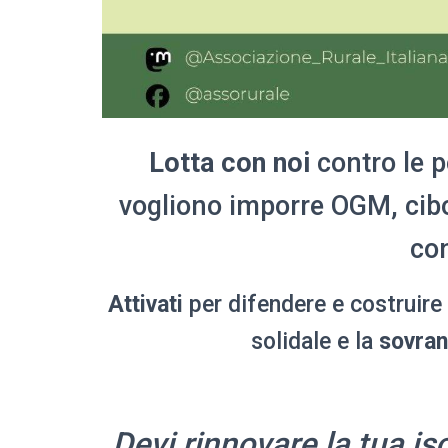
Lotta con noi
contro le p
vogliono imporre OGM, ci
con
Attivati
per difendere e costruire
solidale e la
sovran
Devi rinnovare la tua i