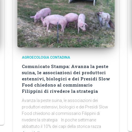
AGROECOLOGIA CONTADINA
Comunicato Stampa: Avanza la peste
suina, le associazioni dei produttori
estensivi, biologici e dei Presìdi Slow
Food chiedono al commissario
Filippini di rivedere la strategia
Avanza la peste suina, le associazioni dei
produttori estensivi, biologici e dei Presìdi Slow
Food chiedono al commissario Filippini di
rivedere la strategia In poche settimane
abbattuto il 10% dei capi della storica razza