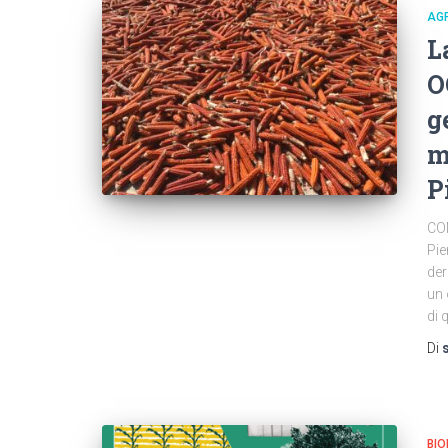
AG
L
O
g
m
P
COM
Pie
der
un 
di 
Di
BIO