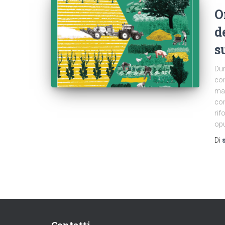
O
d
s
Dur
con
mas
con
rif
op
Di