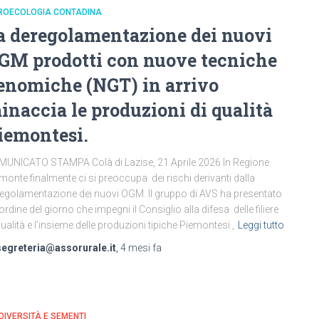
ROECOLOGIA CONTADINA
a deregolamentazione dei nuovi
GM prodotti con nuove tecniche
enomiche (NGT) in arrivo
inaccia le produzioni di qualità
iemontesi.
UNICATO STAMPA Colà di Lazise, 21 Aprile 2026 In Regione
monte finalmente ci si preoccupa dei rischi derivanti dalla
egolamentazione dei nuovi OGM. Il gruppo di AVS ha presentato
ordine del giorno che impegni il Consiglio alla difesa delle filiere
qualità e l’insieme delle produzioni tipiche Piemontesi ,
Leggi tutto
segreteria@assorurale.it
,
4 mesi
fa
DIVERSITÀ E SEMENTI