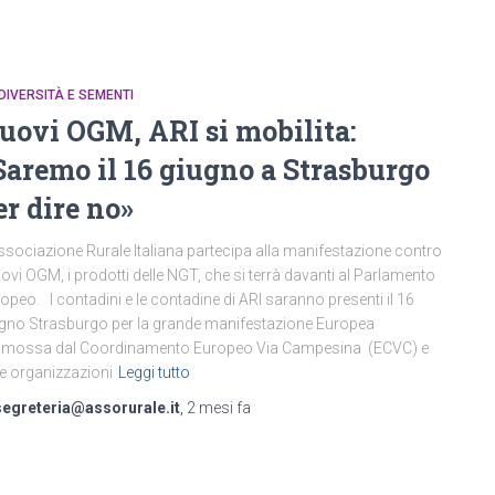
DIVERSITÀ E SEMENTI
uovi OGM, ARI si mobilita:
Saremo il 16 giugno a Strasburgo
er dire no»
ssociazione Rurale Italiana partecipa alla manifestazione contro
uovi OGM, i prodotti delle NGT, che si terrà davanti al Parlamento
opeo. I contadini e le contadine di ARI saranno presenti il 16
gno Strasburgo per la grande manifestazione Europea
omossa dal Coordinamento Europeo Via Campesina (ECVC) e
re organizzazioni
Leggi tutto
segreteria@assorurale.it
,
2 mesi
fa