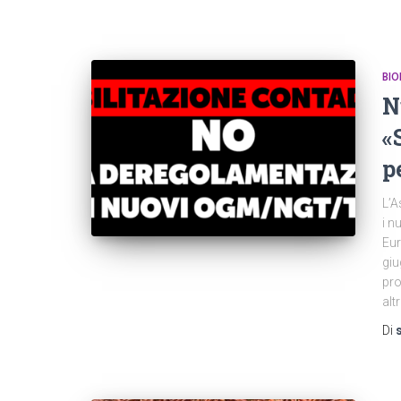
BIO
N
«
p
L’A
i n
Eur
giu
pr
alt
Di