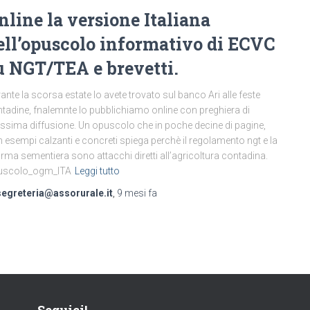
nline la versione Italiana
ell’opuscolo informativo di ECVC
u NGT/TEA e brevetti.
ante la scorsa estate lo avete trovato sul banco Ari alle feste
tadine, fnalemnte lo pubblichiamo online con preghiera di
sima diffusione. Un opuscolo che in poche decine di pagine,
 esempi calzanti e concreti spiega perchè il regolamento ngt e la
orma sementiera sono attacchi diretti all’agricoltura contadina.
uscolo_ogm_ITA
Leggi tutto
segreteria@assorurale.it
,
9 mesi
fa