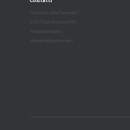
Contatti
Corte Palù della Pesenata 5
37017 Colà di Lazise (VR)
info@assorurale.it
segreteria@assorurale.it