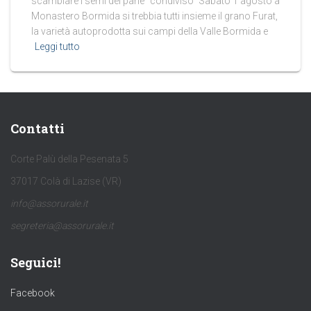
scambiare i semi del pane “condiviso” Sabato 1 agosto a
Monastero Bormida si trebbia tutti insieme il grano Furat,
la varietà autoprodotta sui campi della Valle Bormida e
Leggi tutto
Contatti
Corte Palù della Pesenata 5
37017 Colà di Lazise (VR)
info@assorurale.it
segreteria@assorurale.it
Seguici!
Facebook