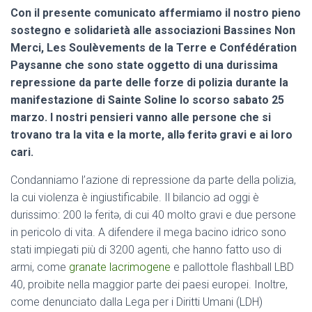
Con il presente comunicato affermiamo il nostro pieno
sostegno e solidarietà alle associazioni Bassines Non
Merci, Les Soulèvements de la Terre e Confédération
Paysanne che sono state oggetto di una durissima
repressione da parte delle forze di polizia durante la
manifestazione di Sainte Soline lo scorso sabato 25
marzo. I nostri pensieri vanno alle persone che si
trovano tra la vita e la morte, allə feritə gravi e ai loro
cari.
Condanniamo l’azione di repressione da parte della polizia,
la cui violenza è ingiustificabile. Il bilancio ad oggi è
durissimo: 200 lə feritə, di cui 40 molto gravi e due persone
in pericolo di vita. A difendere il mega bacino idrico sono
stati impiegati più di 3200 agenti, che hanno fatto uso di
armi, come
granate lacrimogene
e pallottole flashball LBD
40, proibite nella maggior parte dei paesi europei. Inoltre,
come denunciato dalla Lega per i Diritti Umani (LDH)