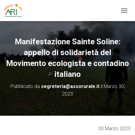
N
A
V
I
G
Manifestazione Sainte Soline:
A
Z
appello di solidarietà del
I
O
Movimento ecologista e contadino
N
italiano
E
T
O
Pubblicato da
segreteria@assorurale.it
il
Marzo 30,
G
2023
G
L
E
30 Marzo 2023