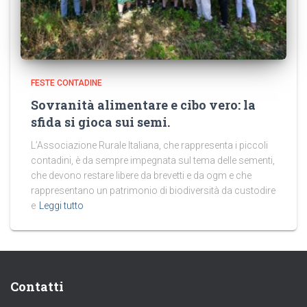
FESTE CONTADINE
Sovranità alimentare e cibo vero: la
sfida si gioca sui semi.
L’Associazione Rurale Italiana, che rappresenta i piccoli
contadini, è da sempre impegnata sul tema delle sementi,
che devono restare libere da brevetti e da ogm e che
rappresentano un patrimonio di biodiversità da custodire
e
Leggi tutto
Contatti