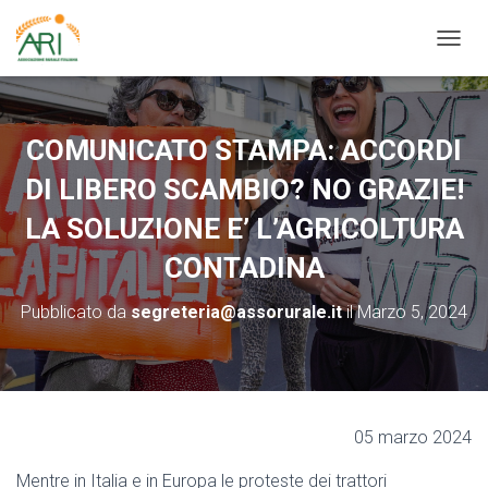
N
A
V
I
G
COMUNICATO STAMPA: ACCORDI
A
Z
DI LIBERO SCAMBIO? NO GRAZIE!
I
O
LA SOLUZIONE E’ L’AGRICOLTURA
N
CONTADINA
E
T
O
Pubblicato da
segreteria@assorurale.it
il
Marzo 5, 2024
G
G
L
E
05 marzo 2024
Mentre in Italia e in Europa le proteste dei trattori