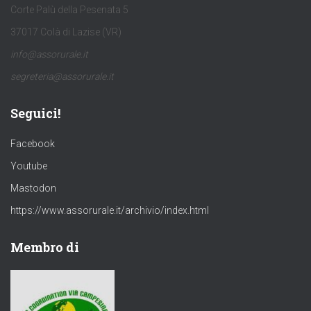
Corte Palù della Pesenata 5
37017 Colà di Lazise (VR)
info@assorurale.it
segreteria@assorurale.it
Seguici!
Facebook
Youtube
Mastodon
https://www.assorurale.it/archivio/index.html
Membro di