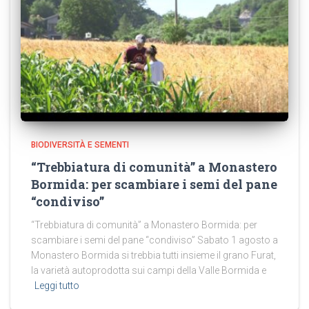
BIODIVERSITÀ E SEMENTI
“Trebbiatura di comunità” a Monastero
Bormida: per scambiare i semi del pane
“condiviso”
“Trebbiatura di comunità” a Monastero Bormida: per
scambiare i semi del pane “condiviso” Sabato 1 agosto a
Monastero Bormida si trebbia tutti insieme il grano Furat,
la varietà autoprodotta sui campi della Valle Bormida e
Leggi tutto