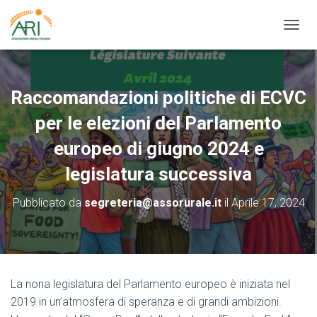
N
A
V
I
G
Raccomandazioni politiche di ECVC
A
Z
per le elezioni del Parlamento
I
O
europeo di giugno 2024 e
N
legislatura successiva
E
T
O
Pubblicato da
segreteria@assorurale.it
il
Aprile 17, 2024
G
G
L
E
La nona legislatura del Parlamento europeo è iniziata nel
2019 in un’atmosfera di speranza e di grandi ambizioni.