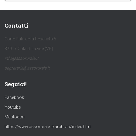
Contatti
Corte Palù della Pesenata 5
37017 Colà di Lazise (VR)
info@assorurale.it
segreteria@assorurale.it
Seguici!
Facebook
Youtube
Mastodon
https://www.assorurale.it/archivio/index.html