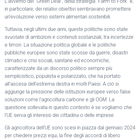
L’avvento del “Green Deal”, della strategia “Farm to Fork” e,
in particolare, dei relativi obiettivi sembravano promettere
un’evoluzione verso sistemi alimentari sostenibili.
Tuttavia, negli ultimi due anni, queste politiche sono state
svuotate di ambizioni e contenuti sostanziali, tra incertezze
e timori. La situazione politica globale e le politiche
pubbliche europee sono state scosse da guerre, disastri
climatici e crisi sociali, sanitarie ed economiche,
caratterizzate da un discorso politico sempre più
semplicistico, populista e polarizzato, che ha portato
all’ascesa dell’estrema destra in molti Paesi. A ciò si
aggiunge la pressione delle istituzioni europee verso false
soluzioni come l’agricoltura carbone e gli OGM. La
questione sollevata in questo contesto è se vogliamo che
l’UE serva gli interessi dei cittadinə o delle imprese.
Gli agricoltorə dell’UE sono scesi in piazza dal gennaio 2024
per chiedere prezzi equi, la fine degli accordi di libero