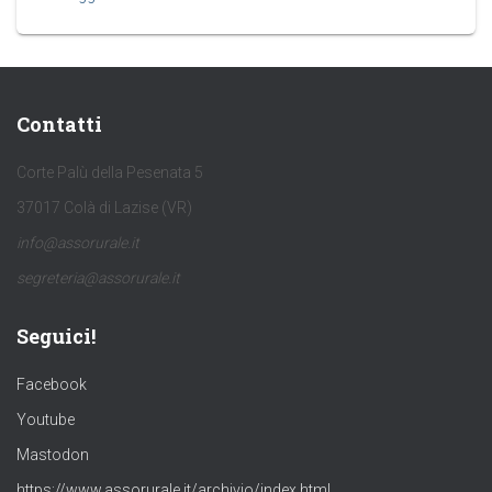
Contatti
Corte Palù della Pesenata 5
37017 Colà di Lazise (VR)
info@assorurale.it
segreteria@assorurale.it
Seguici!
Facebook
Youtube
Mastodon
https://www.assorurale.it/archivio/index.html