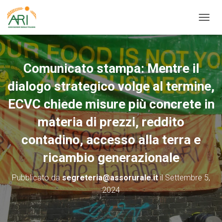
N
A
V
I
G
Comunicato stampa: Mentre il
A
Z
dialogo strategico volge al termine,
I
O
ECVC chiede misure più concrete in
N
materia di prezzi, reddito
E
T
contadino, accesso alla terra e
O
G
ricambio generazionale
G
L
E
Pubblicato da
segreteria@assorurale.it
il
Settembre 5,
2024