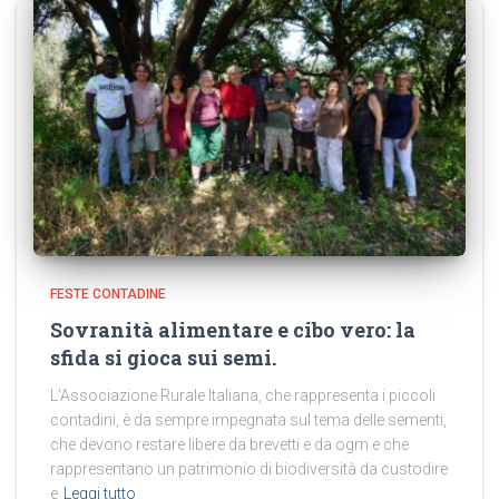
FESTE CONTADINE
Sovranità alimentare e cibo vero: la
sfida si gioca sui semi.
L’Associazione Rurale Italiana, che rappresenta i piccoli
contadini, è da sempre impegnata sul tema delle sementi,
che devono restare libere da brevetti e da ogm e che
rappresentano un patrimonio di biodiversità da custodire
e
Leggi tutto