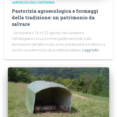
AGROECOLOGIA CONTADINA
Pastorizia agroecologica e formaggi
della tradizione: un patrimonio da
salvare
Se ne parla il 16 e il 22 agosto nel cuneese e
nell’astigiano Le nuove linee guida nazionali sulla
lavorazione del latte crudo sono penalizzanti e mettono a
rischio un patrimonio di eccellenze italiane
Leggi tutto