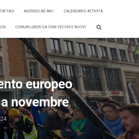
TATTACI
ADERISCI AD ARI !
CALENDARIO ATTIVITÀ
026
COMUNI LIBERI DA OGM VECCHI E NUOVI
ento europeo
à a novembre
024