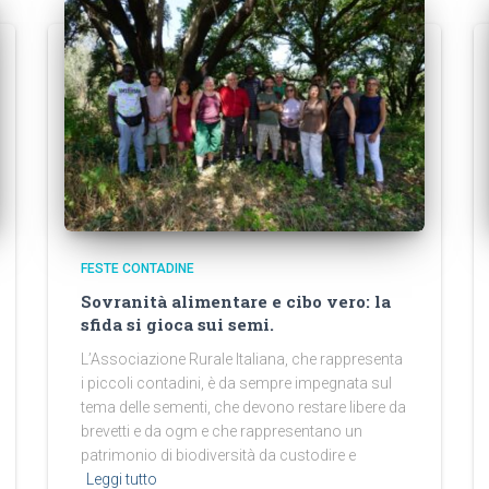
FESTE CONTADINE
Sovranità alimentare e cibo vero: la
sfida si gioca sui semi.
L’Associazione Rurale Italiana, che rappresenta
i piccoli contadini, è da sempre impegnata sul
tema delle sementi, che devono restare libere da
brevetti e da ogm e che rappresentano un
patrimonio di biodiversità da custodire e
Leggi tutto