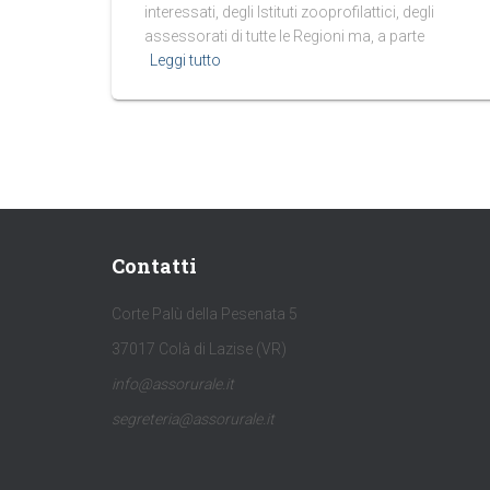
interessati, degli Istituti zooprofilattici, degli
assessorati di tutte le Regioni ma, a parte
Leggi tutto
Contatti
Corte Palù della Pesenata 5
37017 Colà di Lazise (VR)
info@assorurale.it
segreteria@assorurale.it