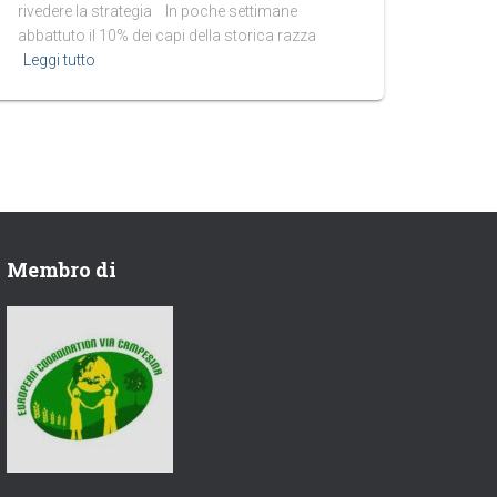
rivedere la strategia In poche settimane
abbattuto il 10% dei capi della storica razza
Leggi tutto
Membro di