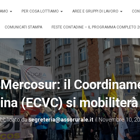
SIAMO
PER COSA LOTTIAMO
AREE E GRUPPI DI LAVORO
CON
COMUNICATI STAMPA
FESTE CONTADINE – IL PROGRAMMA COMPLETO 2
Mercosur: il Coordinam
na (ECVC) si mobiliter
bblicato da
segreteria@assorurale.it
il
Novembre 10, 2