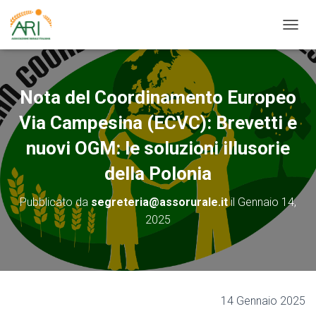
N
A
V
I
G
Nota del Coordinamento Europeo
A
Z
Via Campesina (ECVC): Brevetti e
I
O
nuovi OGM: le soluzioni illusorie
N
della Polonia
E
T
O
Pubblicato da
segreteria@assorurale.it
il
Gennaio 14,
G
2025
G
L
E
14 Gennaio 2025