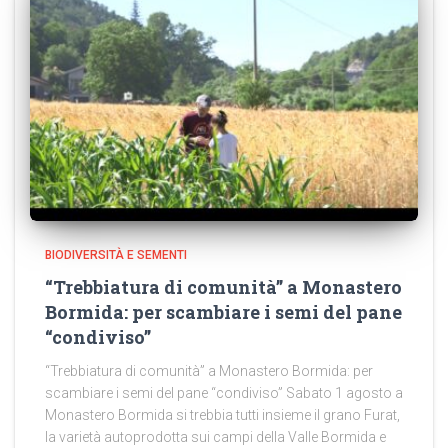
BIODIVERSITÀ E SEMENTI
“Trebbiatura di comunità” a Monastero
Bormida: per scambiare i semi del pane
“condiviso”
“Trebbiatura di comunità” a Monastero Bormida: per
scambiare i semi del pane “condiviso” Sabato 1 agosto a
Monastero Bormida si trebbia tutti insieme il grano Furat,
la varietà autoprodotta sui campi della Valle Bormida e