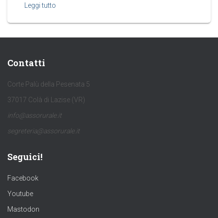
Leggi tutto
Contatti
Corte Palù della Pesenata 5
37017 Colà di Lazise (VR)
info@assorurale.it
segreteria@assorurale.it
Seguici!
Facebook
Youtube
Mastodon