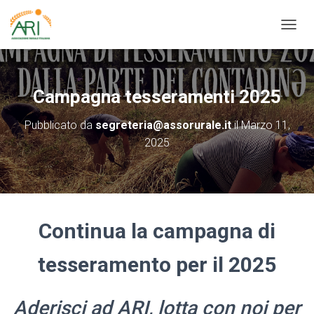
N
A
V
I
G
Campagna tesseramenti 2025
A
Z
Pubblicato da
segreteria@assorurale.it
il
Marzo 11,
I
2025
O
N
E
T
O
G
G
Continua la campagna di
L
E
tesseramento per il 2025
Aderisci ad ARI, lotta con noi per