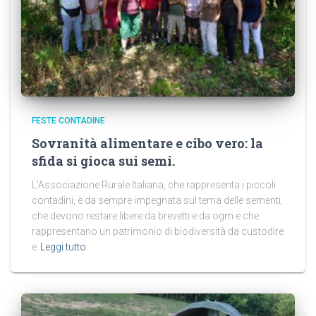
FESTE CONTADINE
Sovranità alimentare e cibo vero: la
sfida si gioca sui semi.
L’Associazione Rurale Italiana, che rappresenta i piccoli
contadini, è da sempre impegnata sul tema delle sementi,
che devono restare libere da brevetti e da ogm e che
rappresentano un patrimonio di biodiversità da custodire
e
Leggi tutto