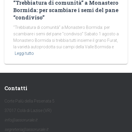
“Trebbiatura di comunità” a Monastero
Bormida: per scambiare i semi del pane
“condiviso”
“Trebbiatura di comunità” a Monastero Bormida: per
scambiare i semi del pane “condiviso” Sabato 1 agosto a
Monastero Bormida si trebbia tutti insieme il grano Furat,
la varietà autoprodotta sui campi della Valle Bormida e
Leggi tutto
Contatti
Corte Palù della Pesenata 5
37017 Colà di Lazise (VR)
info@assorurale.it
segreteria@assorurale.it