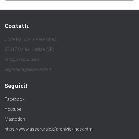
Contatti
Corte Palù della Pesenata 5
37017 Colà di Lazise (VR)
info@assorurale.it
segreteria@assorurale.it
Seguici!
Facebook
Youtube
Mastodon
https://www.assorurale.it/archivio/index.html