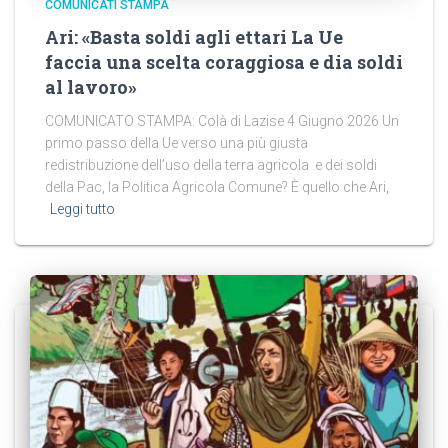
COMUNICATI STAMPA
Ari: «Basta soldi agli ettari La Ue
faccia una scelta coraggiosa e dia soldi
al lavoro»
COMUNICATO STAMPA: Colà di Lazise 4 Giugno 2026 Un
primo passo della Ue verso una più giusta
redistribuzione dell’uso della terra agricola e dei soldi
della Pac, la Politica Agricola Comune? È quello che Ari,
Leggi tutto