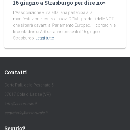
16 giugno a Strasburgo per dire no»
L’Associazione Rurale Italiana partecipa alla
manifestazione contro i nuovi OGM, i prodotti delle NGT,
che si terrà davanti al Parlamento Europeo. I contadini e
le contadine di ARI saranno presenti il 16 giugno
Strasburgo
Leggi tutto
Contatti
Corte Palù della Pesenata 5
37017 Colà di Lazise (VR)
info@assorurale.it
segreteria@assorurale.it
Seguici!