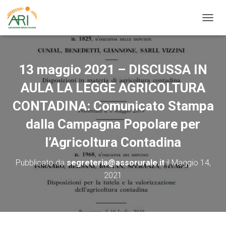
N
A
V
I
G
13 maggio 2021 – DISCUSSA IN
A
Z
AULA LA LEGGE AGRICOLTURA
I
O
CONTADINA: Comunicato Stampa
N
dalla Campagna Popolare per
E
T
l’Agricoltura Contadina
O
G
G
Pubblicato da
segreteria@assorurale.it
il
Maggio 14,
L
2021
E