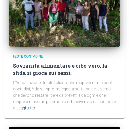
FESTE CONTADINE
Sovranità alimentare e cibo vero: la
sfida si gioca sui semi.
L’Associazione Rurale Italiana, che rappresenta i piccoli
contadini, è da sempre impegnata sul tema delle sementi,
che devono restare libere da brevetti e da ogm e che
rappresentano un patrimonio di biodiversità da custodire
e
Leggi tutto