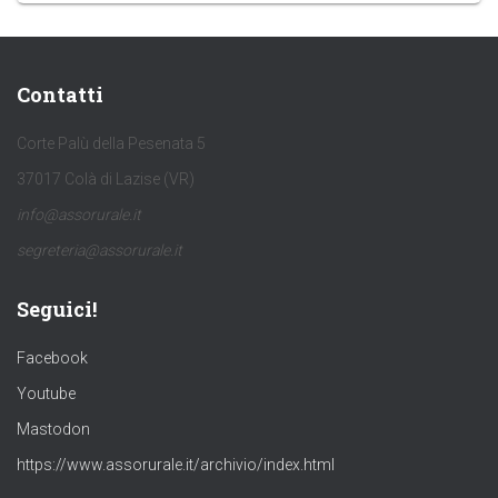
Contatti
Corte Palù della Pesenata 5
37017 Colà di Lazise (VR)
info@assorurale.it
segreteria@assorurale.it
Seguici!
Facebook
Youtube
Mastodon
https://www.assorurale.it/archivio/index.html