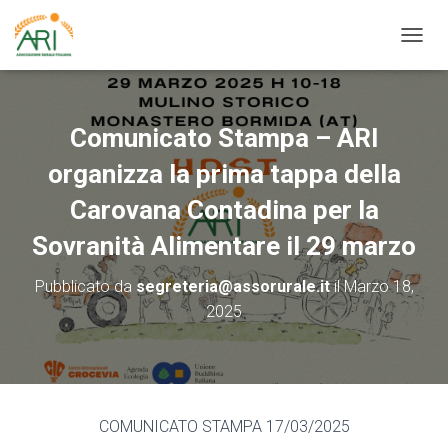
N
A
V
I
G
Comunicato Stampa – ARI
A
Z
organizza la prima tappa della
I
O
Carovana Contadina per la
N
Sovranità Alimentare il 29 marzo
E
T
O
Pubblicato da
segreteria@assorurale.it
il
Marzo 18,
G
2025
G
L
E
COMUNICATO STAMPA 17/03/2025