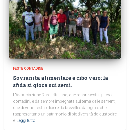
FESTE CONTADINE
Sovranità alimentare e cibo vero: la
sfida si gioca sui semi.
L’Associazione Rurale Italiana, che rappresenta i piccoli
contadini, è da sempre impegnata sul tema delle sementi,
che devono restare libere da brevetti e da ogm e che
rappresentano un patrimonio di biodiversità da custodire
e
Leggi tutto