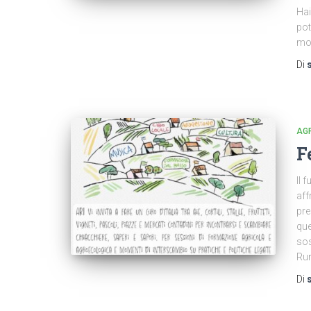
Hai
pot
mod
Di
AG
F
Il 
aff
pre
que
sos
Rur
Di