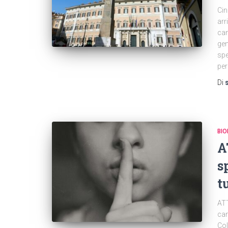
Cin
arr
cam
gen
spe
per
Di
BIO
A
s
t
ATT
cam
Col