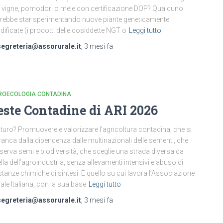
 vigne, pomodori o mele con certificazione DOP? Qualcuno
rebbe star sperimentando nuove piante geneticamente
ificate (i prodotti delle cosiddette NGT o
Leggi tutto
segreteria@assorurale.it
,
3 mesi
fa
ROECOLOGIA CONTADINA
este Contadine di ARI 2026
futuro? Promuovere e valorizzare l’agricoltura contadina, che si
ranca dalla dipendenza dalle multinazionali delle sementi, che
serva semi e biodiversità, che sceglie una strada diversa da
lla dell’agroindustria, senza allevamenti intensivi e abuso di
tanze chimiche di sintesi. È quello su cui lavora l’Associazione
ale Italiana, con la sua base
Leggi tutto
segreteria@assorurale.it
,
3 mesi
fa