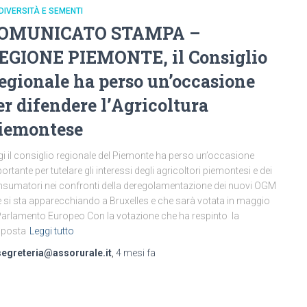
DIVERSITÀ E SEMENTI
OMUNICATO STAMPA –
EGIONE PIEMONTE, il Consiglio
egionale ha perso un’occasione
er difendere l’Agricoltura
iemontese
i il consiglio regionale del Piemonte ha perso un’occasione
ortante per tutelare gli interessi degli agricoltori piemontesi e dei
sumatori nei confronti della deregolamentazione dei nuovi OGM
 si sta apparecchiando a Bruxelles e che sarà votata in maggio
Parlamento Europeo Con la votazione che ha respinto la
oposta
Leggi tutto
segreteria@assorurale.it
,
4 mesi
fa