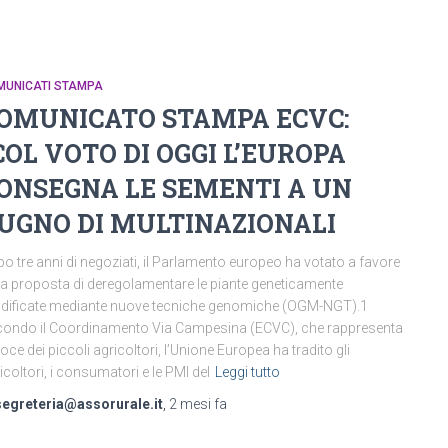
MUNICATI STAMPA
OMUNICATO STAMPA ECVC:
COL VOTO DI OGGI L’EUROPA
ONSEGNA LE SEMENTI A UN
UGNO DI MULTINAZIONALI
o tre anni di negoziati, il Parlamento europeo ha votato a favore
la proposta di deregolamentare le piante geneticamente
ificate mediante nuove tecniche genomiche (OGM-NGT).1
ondo il Coordinamento Via Campesina (ECVC), che rappresenta
voce dei piccoli agricoltori, l’Unione Europea ha tradito gli
icoltori, i consumatori e le PMI del
Leggi tutto
segreteria@assorurale.it
,
2 mesi
fa