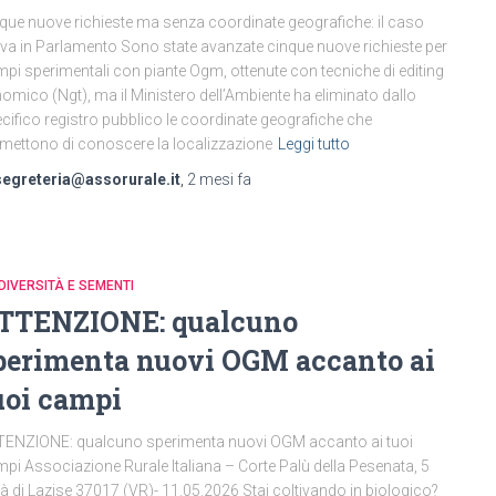
que nuove richieste ma senza coordinate geografiche: il caso
iva in Parlamento Sono state avanzate cinque nuove richieste per
pi sperimentali con piante Ogm, ottenute con tecniche di editing
omico (Ngt), ma il Ministero dell’Ambiente ha eliminato dallo
cifico registro pubblico le coordinate geografiche che
mettono di conoscere la localizzazione
Leggi tutto
segreteria@assorurale.it
,
2 mesi
fa
DIVERSITÀ E SEMENTI
TTENZIONE: qualcuno
perimenta nuovi OGM accanto ai
uoi campi
ENZIONE: qualcuno sperimenta nuovi OGM accanto ai tuoi
pi Associazione Rurale Italiana – Corte Palù della Pesenata, 5
à di Lazise 37017 (VR)- 11.05.2026 Stai coltivando in biologico?