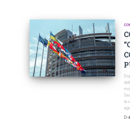
CO
C
“
C
P
Dop
del
mod
Sec
la 
agr
Di