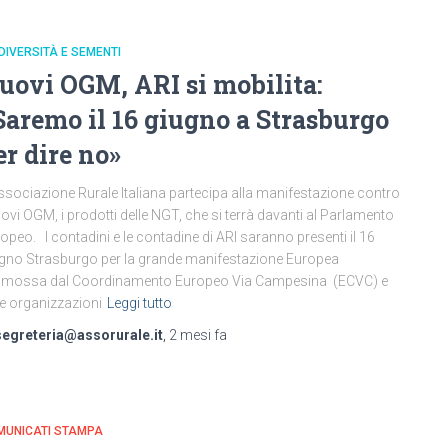
DIVERSITÀ E SEMENTI
uovi OGM, ARI si mobilita:
Saremo il 16 giugno a Strasburgo
er dire no»
ssociazione Rurale Italiana partecipa alla manifestazione contro
uovi OGM, i prodotti delle NGT, che si terrà davanti al Parlamento
opeo. I contadini e le contadine di ARI saranno presenti il 16
gno Strasburgo per la grande manifestazione Europea
omossa dal Coordinamento Europeo Via Campesina (ECVC) e
re organizzazioni
Leggi tutto
segreteria@assorurale.it
,
2 mesi
fa
MUNICATI STAMPA