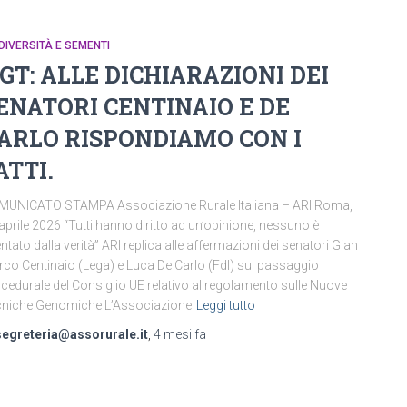
DIVERSITÀ E SEMENTI
GT: ALLE DICHIARAZIONI DEI
ENATORI CENTINAIO E DE
ARLO RISPONDIAMO CON I
ATTI.
MUNICATO STAMPA Associazione Rurale Italiana – ARI Roma,
aprile 2026 “Tutti hanno diritto ad un’opinione, nessuno è
ntato dalla verità” ARI replica alle affermazioni dei senatori Gian
co Centinaio (Lega) e Luca De Carlo (FdI) sul passaggio
cedurale del Consiglio UE relativo al regolamento sulle Nuove
cniche Genomiche L’Associazione
Leggi tutto
segreteria@assorurale.it
,
4 mesi
fa