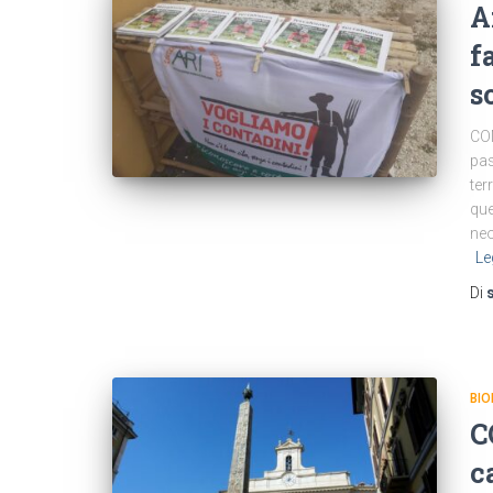
A
f
s
CO
pas
ter
que
neo
Le
Di
BIO
C
c