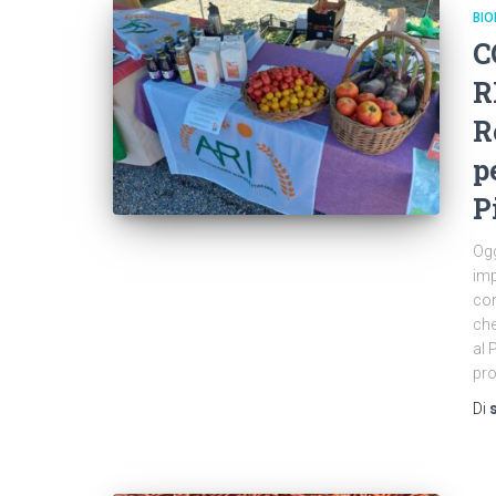
BIO
C
R
R
p
P
Ogg
imp
con
che
al 
pr
Di