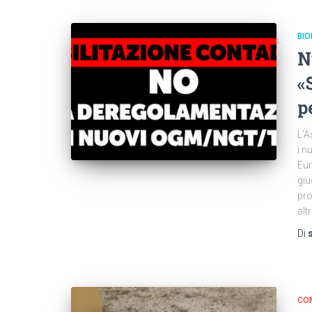
BIO
N
«
p
L’A
i n
Eur
giu
pr
alt
Di
CO