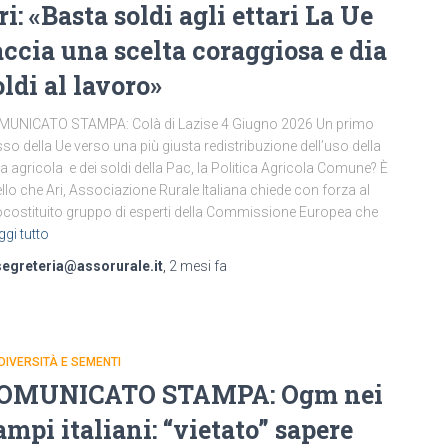
ri: «Basta soldi agli ettari La Ue
accia una scelta coraggiosa e dia
oldi al lavoro»
MUNICATO STAMPA: Colà di Lazise 4 Giugno 2026 Un primo
so della Ue verso una più giusta redistribuzione dell’uso della
ra agricola e dei soldi della Pac, la Politica Agricola Comune? È
llo che Ari, Associazione Rurale Italiana chiede con forza al
costituito gruppo di esperti della Commissione Europea che
ggi tutto
segreteria@assorurale.it
,
2 mesi
fa
DIVERSITÀ E SEMENTI
OMUNICATO STAMPA: Ogm nei
ampi italiani: “vietato” sapere