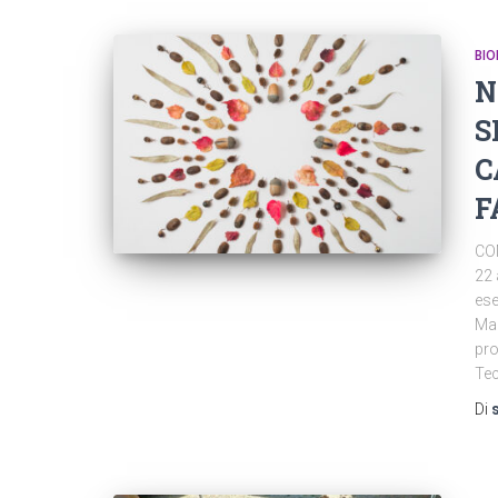
BIO
N
S
C
F
CO
22 
ese
Mar
pro
Te
Di