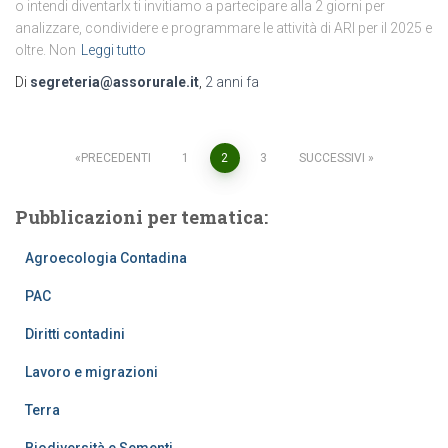
o intendi diventarlx ti invitiamo a partecipare alla 2 giorni per
analizzare, condividere e programmare le attività di ARI per il 2025 e
oltre. Non
Leggi tutto
Di
segreteria@assorurale.it
,
2 anni
fa
Paginazione
PRECEDENTI
1
2
3
SUCCESSIVI
degli
Pubblicazioni per tematica:
articoli
Agroecologia Contadina
PAC
Diritti contadini
Lavoro e migrazioni
Terra