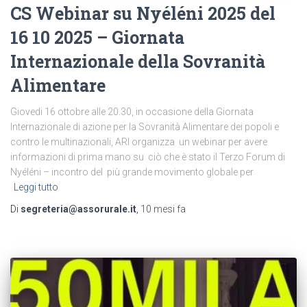
CS Webinar su Nyéléni 2025 del
16 10 2025 – Giornata
Internazionale della Sovranità
Alimentare
Giovedi 16 ottobre alle 20.30, in occasione della Giornata
Internazionale di azione per la Sovranità Alimentare dei popoli e
contro le multinazionali, ARI organizza un webinar per avere
informazioni di prima mano su ciò che è stato il Terzo Forum di
Nyéléni – incontro del più grande movimento globale per
Leggi tutto
Di
segreteria@assorurale.it
,
10 mesi
fa