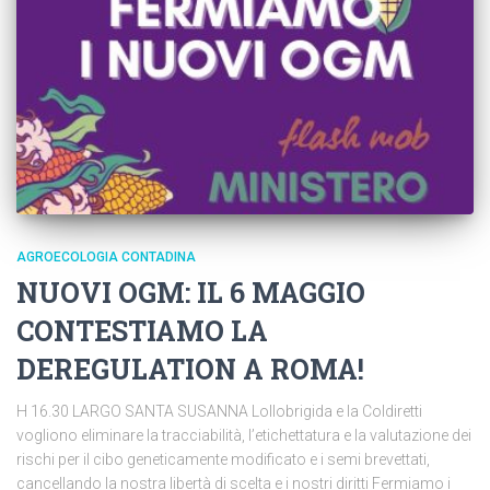
AGROECOLOGIA CONTADINA
NUOVI OGM: IL 6 MAGGIO
CONTESTIAMO LA
DEREGULATION A ROMA!
H 16.30 LARGO SANTA SUSANNA Lollobrigida e la Coldiretti
vogliono eliminare la tracciabilità, l’etichettatura e la valutazione dei
rischi per il cibo geneticamente modificato e i semi brevettati,
cancellando la nostra libertà di scelta e i nostri diritti Fermiamo i