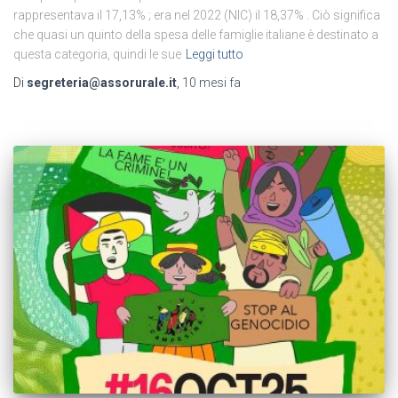
rappresentava il 17,13% ; era nel 2022 (NIC) il 18,37% . Ciò significa
che quasi un quinto della spesa delle famiglie italiane è destinato a
questa categoria, quindi le sue
Leggi tutto
Di
segreteria@assorurale.it
,
10 mesi
fa