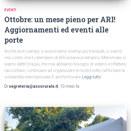
EVENTI
Ottobre: un mese pieno per ARI!
Aggiornamenti ed eventi alle
porte
Anche se in campo ci avviciniamo a tempi più tranquilli, ci siamo
resi conto che il calendario di ARI iniziava a riempirsi. Menomale, ci
siamo detti! Ora più che mai abbiamo bisogno di vederci e riflettere,
raccontare, continuare ad organizzare le nostre lotte, rafforzare la
solidarietà internazionale. E anche trovare
Leggi tutto
Di
segreteria@assorurale.it
,
10 mesi
fa