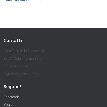
Biodiversità e Sementi
Contatti
Corte Palù della Pesenata 5
37017 Colà di Lazise (VR)
info@assorurale.it
segreteria@assorurale.it
Seguici!
Facebook
Youtube