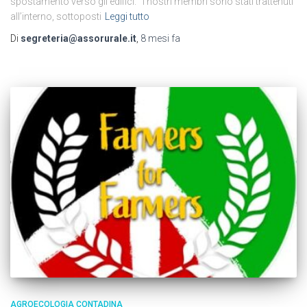
spostamento verso gli edifici. I nostri membri sono stati trattenuti
all’interno, sottoposti
Leggi tutto
Di
segreteria@assorurale.it
,
8 mesi
fa
AGROECOLOGIA CONTADINA