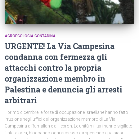
AGROECOLOGIA CONTADINA
URGENTE! La Via Campesina
condanna con fermezza gli
attacchi contro la propria
organizzazione membro in
Palestina e denuncia gli arresti
arbitrari
Il primo dicembre le forze di occupazione israeliane hanno fatto
irruzione negli uffici dell’organizzazione membro di La Via
Campesina a Ramallah e a Hebron. Le unità militari hanno sigillato
l’intera area, bloccando ogni accesso e impedendo qualsiasi