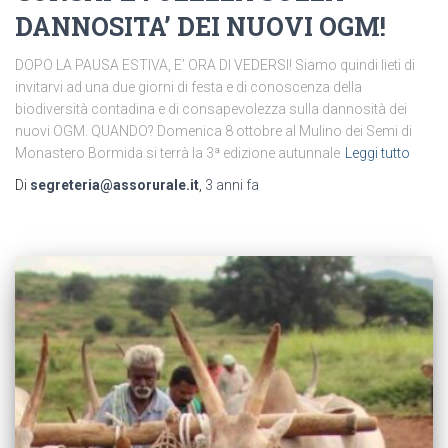
DANNOSITA’ DEI NUOVI OGM!
DOPO LA PAUSA ESTIVA, E’ ORA DI VEDERSI! Siamo quindi lieti di
invitarvi ad una due giorni di festa e di conoscenza della
biodiversità contadina e di consapevolezza sulla dannosità dei
nuovi OGM. QUANDO? Domenica 8 ottobre al Mulino dei Semi di
Monastero Bormida si terrà la 3ª edizione autunnale
Leggi tutto
Di
segreteria@assorurale.it
,
3 anni
fa