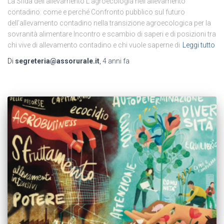
La Sfida dell’allevamento L’agroecologia nell’allevamento
contadino: come e perché Confronto pubblico sul futuro
dell’allevamento contadino nella transizione agroecologica per la
sovranità alimentare Incontro e scambio di saperi e di posizioni tra
chi vive di allevamento contadino e chi vuole saperne di
Leggi tutto
Di
segreteria@assorurale.it
,
4 anni
fa