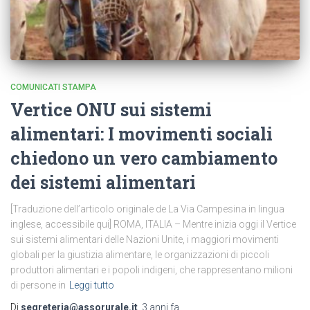
COMUNICATI STAMPA
Vertice ONU sui sistemi
alimentari: I movimenti sociali
chiedono un vero cambiamento
dei sistemi alimentari
[Traduzione dell’articolo originale de La Via Campesina in lingua
inglese, accessibile qui] ROMA, ITALIA – Mentre inizia oggi il Vertice
sui sistemi alimentari delle Nazioni Unite, i maggiori movimenti
globali per la giustizia alimentare, le organizzazioni di piccoli
produttori alimentari e i popoli indigeni, che rappresentano milioni
di persone in
Leggi tutto
Di
segreteria@assorurale.it
,
3 anni
fa