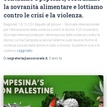
la sovranità alimentare e lottiamo
contro le crisi e la violenza.
Bagnolet, 10/11/23 | Appello all’azione – Giornata internazionale
per l’eliminazione della violenza contro le donne. Il 25 novembre,
Giornata internazionale per l’eliminazione della violenza contro le
donne, La Via Campesina lancia l’allarme sulle diverse forme di
violenza vissute dalle donne in tutto il mondo. Durante le crisi e le
violenze
Leggi tutto
Di
segreteria@assorurale.it
,
3 anni
fa