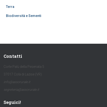
Terra
Biodiversità e Sementi
Contatti
Corte Palù della Pesenata 5
37017 Colà di Lazise (VR)
info@assorurale.it
segreteria@assorurale.it
Seguici!