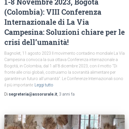
1-8 Novembre 2023, Bogotá
(Colombia): VIII Conferenza
Internazionale di La Via
Campesina: Soluzioni chiare per le
crisi dell’umanità!
Bagnolet, 11 agosto 2023 Il movimento contadino mondiale La Vía
Campesina convoca la sua ottava Conferenza internazionale a
Bogotá, in Colombia, dal 1 all’8 dicembre 2023, con il motto “Di
fronte alle crisi globali, costruiamo la sovranità alimentare per
garantire un futuro all’umanità”. Le Conferenze Internazionali sono
il più importante
Leggi tutto
Di
segreteria@assorurale.it
,
3 anni
fa