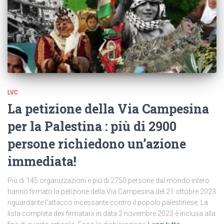
LVC
La petizione della Via Campesina
per la Palestina : più di 2900
persone richiedono un’azione
immediata!
Più di 145 organizzazioni e più di 2750 persone dal mondo intero
hanno firmato la petizione della Via Campesina del 21 ottobre 2023
riguardante l’attacco incessante contro il popolo palestinese. La
lista completa dex firmatarx in data 2 novembre 2023 è inclusa alla