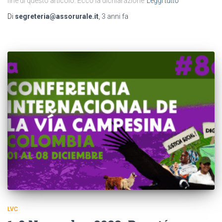
fine di questo articolo. Ecco la dichiarazione
Leggi tutto
Di
segreteria@assorurale.it
,
3 anni
fa
LVC