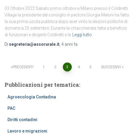
03 Ottobre 2022 Sabato primo ottobre a Milano presso il Coldiretti
Village la presidente del consiglio in pectore Giorgia Meloni ha fatto
la sua prima uscita pubblica dopo aver vinto le elezioni politiche di
domenica 25 settembre. Durante la chiacchierata fatta a beneficio
di funzionari e dirigenti Coldiretti e la
Leggi tutto
Di
segreteria@assorurale.it
,
4 anni
fa
Paginazione
PRECEDENTI
1
2
3
4
5
SUCCESSIVI
degli
Pubblicazioni per tematica:
articoli
Agroecologia Contadina
PAC
Diritti contadini
Lavoro e migrazioni